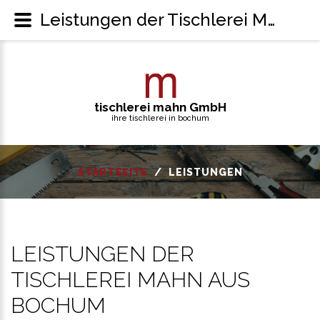
Leistungen der Tischlerei Mahn aus Bochum
t
i
s
c
h
l
e
r
e
i
m
a
h
n
G
m
b
H
ihre tischlerei in bochum
STARTSEITE
/
LEISTUNGEN
LEISTUNGEN
DER
TISCHLEREI
MAHN
AUS
BOCHUM